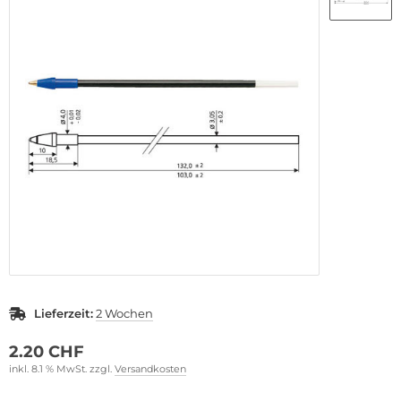
ternationale Mine C1
eckminen B3
nen für Livescribe Digital Pen
gitalStar für Digital Pen
hrfarb- und Markierminen
gnetStar Pen
llerPen
hreibgeräte
Lieferzeit:
2 Wochen
2.20 CHF
inkl. 8.1 % MwSt. zzgl.
Versandkosten