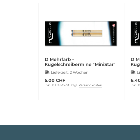
0 Gruppe
ternationale Mine C1
EZIAL Gruppe
eckminen B3
PANTYP Gruppe
nen für Livescribe Digital Pen
UCH REFILL Gruppe
gitalStar für Digital Pen
GNETREFILL Gruppe
hrfarb- und Markierminen
D Mehrfarb -
D M
Kugelschreibermine "MiniStar"
Kug
gnetStar Pen
Lieferzeit:
2 Wochen
L
5.00 CHF
6.4
llerPen
inkl. 8.1 % MwSt. zzgl.
Versandkosten
inkl. 
hreibgeräte