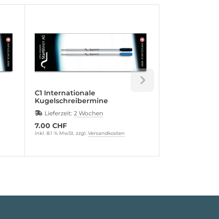
C1 Internationale
Mine 57,1 mm 
Kugelschreibermine
Digital Pen
Lieferzeit:
2 Wochen
Lieferzeit:
2 W
7.00 CHF
10.40 CHF
inkl. 8.1 % MwSt. zzgl.
Versandkosten
inkl. 8.1 % MwSt. zzg