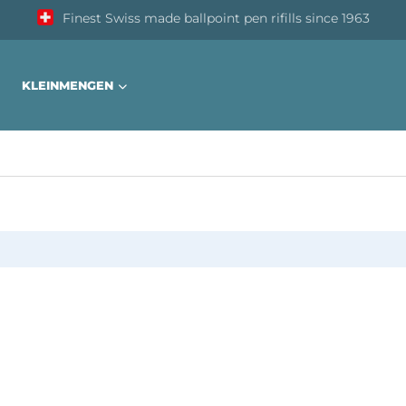
Finest Swiss made ballpoint pen rifills since 1963
KLEINMENGEN