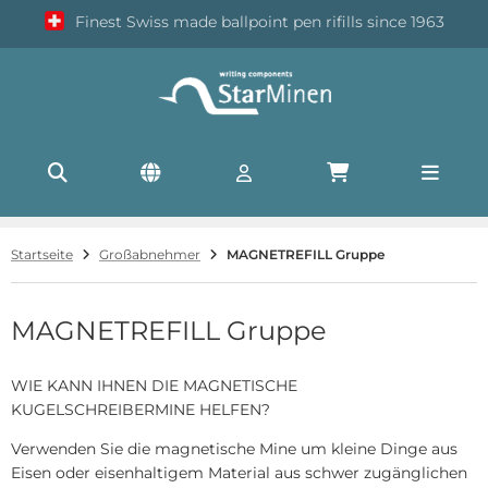
Finest Swiss made ballpoint pen rifills since 1963
ALLES ANZEIGEN AUS KLEINMENGEN
oßraumminen G2
l-Großraumminen G2
Startseite
Großabnehmer
MAGNETREFILL Gruppe
-Rollerball Mine
edle-Großraumminen G2
MAGNETREFILL Gruppe
oßraumminen G1
WIE KANN IHNEN DIE MAGNETISCHE
KUGELSCHREIBERMINE HELFEN?
andardminen A2
Verwenden Sie die magnetische Mine um kleine Dinge aus
andardminen X20
Eisen oder eisenhaltigem Material aus schwer zugänglichen