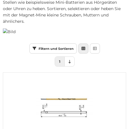
Stellen wie beispielsweise Mini-Batterien aus Hörgeräten
ternationale Mine C1
oder Uhren zu heben. Sortieren, selektieren oder heben Sie
mit der Magnet-Mine kleine Schrauben, Muttern und
eckminen B3
ähnlichers.
nen für Livescribe Digital Pen
gitalStar für Digital Pen
Filtern und Sortieren
hrfarb- und Markierminen
1
gnetStar Pen
llerPen
hreibgeräte