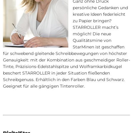
Ganz ohne Druck
0 Gruppe
ternationale Mine C1
persönliche Gedanken und
kreative Ideen federleicht
EZIAL Gruppe
eckminen B3
zu Papier bringen?
STARROLLER macht’s
PANTYP Gruppe
nen für Livescribe Digital Pen
möglich! Die neue
Qualitätsmine von
UCH REFILL Gruppe
gitalStar für Digital Pen
StarMinen ist geschaffen
für schwebend gleitende Schreibbewegungen von höchster
GNETREFILL Gruppe
hrfarb- und Markierminen
Genauigkeit: mit der Kombination aus geschmeidiger Roller-
Tinte, Präzisions-Edelstahlspitze und Wolframkarbidkugel
gnetStar Pen
beschert STARROLLER in jeder Situation fließenden
Schreibgenuss. Erhältlich in den Farben Blau und Schwarz.
llerPen
Geeignet für alle gängigen Tintenroller.
hreibgeräte